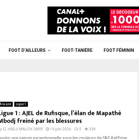
FOOT D’AILLEURS
FOOT-TANIÈRE
FOOT FÉMININ
A la une
Ligue 1
Ligue 1 : AJEL de Rufisque, l’élan de Mapathé
Mbodj freiné par les blessures
by
EL HADJI MALICK SARR
14 juin 2026
0
338
Après une saison exceptionnelle sous les couleurs de l’AS Kaffrine