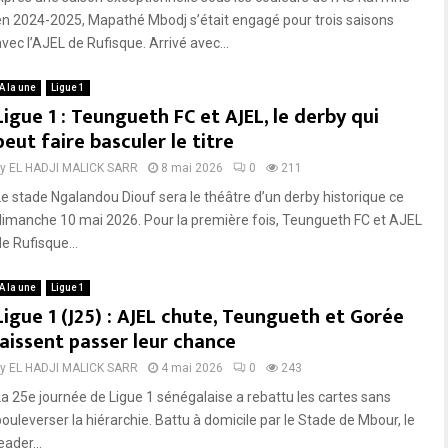
en 2024-2025, Mapathé Mbodj s’était engagé pour trois saisons
avec l’AJEL de Rufisque. Arrivé avec...
A la une
Ligue 1
Ligue 1 : Teungueth FC et AJEL, le derby qui
peut faire basculer le titre
by
EL HADJI MALICK SARR
8 mai 2026
0
211
Le stade Ngalandou Diouf sera le théâtre d’un derby historique ce
dimanche 10 mai 2026. Pour la première fois, Teungueth FC et AJEL
e Rufisque...
A la une
Ligue 1
Ligue 1 (J25) : AJEL chute, Teungueth et Gorée
laissent passer leur chance
by
EL HADJI MALICK SARR
4 mai 2026
0
243
La 25e journée de Ligue 1 sénégalaise a rebattu les cartes sans
bouleverser la hiérarchie. Battu à domicile par le Stade de Mbour, le
eader...