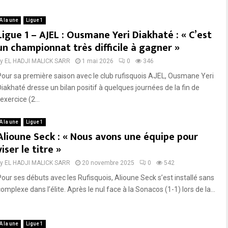
A la une
Ligue 1
Ligue 1 – AJEL : Ousmane Yeri Diakhaté : « C’est
un championnat très difficile à gagner »
by
EL HADJI MALICK SARR
1 mai 2026
0
346
Pour sa première saison avec le club rufisquois AJEL, Ousmane Yeri
Diakhaté dresse un bilan positif à quelques journées de la fin de
’exercice (2...
A la une
Ligue 1
Alioune Seck : « Nous avons une équipe pour
viser le titre »
by
EL HADJI MALICK SARR
20 novembre 2025
0
542
Pour ses débuts avec les Rufisquois, Alioune Seck s’est installé sans
omplexe dans l’élite. Après le nul face à la Sonacos (1-1) lors de la...
A la une
Ligue 1