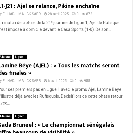
L1-J21 : Ajel se relance, Pikine enchaîne
by
EL HADJI MALICK SARR
28 avril 2025
0
872
En match de clôture de la 21ᵉ journée de Ligue 1, Ajel de Rufisque
s’est imposé à domicile devant le Casa Sports (1-0). De son...
A la une
Ligue 1
Lamine Bèye (AJEL) : « Tous les matchs seront
des finales »
by
EL HADJI MALICK SARR
6 avril 2025
0
955
Pour ses premiers pas en Ligue 1 avec le promu Ajel, Lamine Beye
’illustre déjà avec les Rufisquois. Décisif lors de cette phase retour
vec...
A la une
Ligue 1
Sada Bruneel : « Le championnat sénégalais
offre beaucoup de visibilité »