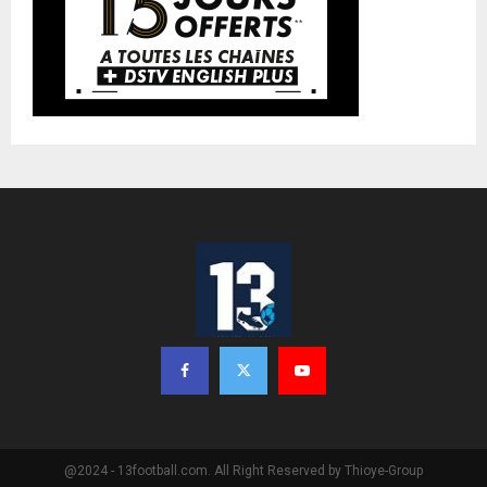
@2024 - 13football.com. All Right Reserved by Thioye-Group