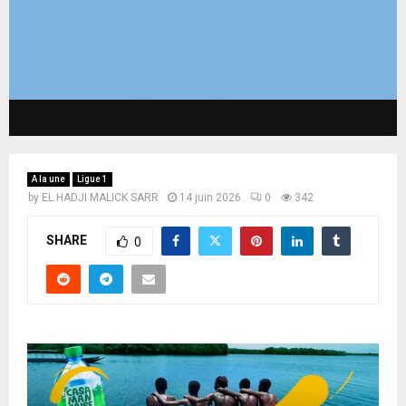
A la une
Ligue 1
by
EL HADJI MALICK SARR
14 juin 2026
0
342
SHARE
0