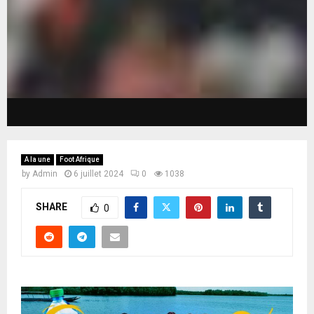
A la une
Foot Afrique
by
Admin
6 juillet 2024
0
1038
SHARE
0