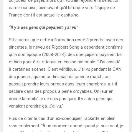
du joueur de payer, alors qu’il voulait rejoindre la sélection
camerounaise, bien avant qu’il bifurque vers l’équipe de
France dont il est actuel le capitaine.
“Il y a des gens qui payaient, j’ai vu”
S’il a admis que cette information reste à prendre avec des
pincettes, le neveu de Rigobert Song a cependant confirmé
qu’à son époque (2008-2014), des coéquipiers payaient bel
et bien pour être retenus en équipe nationale. “J’ai assisté
à certaines scènes. C’est véridique. J’ai vu pendant la CAN
des joueurs, quand on finissait de jouer le match, on
passait prendre leurs primes dans leurs chambres, a-t-il
déclaré dans des propos à peine croyables. On leur en
donne la moitié je ne sais pas quoi. Il y a des gens qui
venaient prendre ça. J’ai vu.”
Puis de citer le cas d’un ex-coéquipier, racketté en plein
rassemblement. “À un moment donné quand je suis seul, je