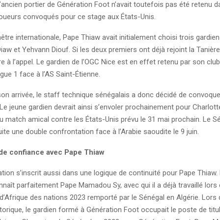
ancien portier de Génération Foot n’avait toutefois pas été retenu da
 joueurs convoqués pour ce stage aux États-Unis.
être internationale, Pape Thiaw avait initialement choisi trois gardie
aw et Yehvann Diouf. Si les deux premiers ont déjà rejoint la Tanière
à l’appel. Le gardien de l’OGC Nice est en effet retenu par son club
gue 1 face à l’AS Saint-Étienne.
son arrivée, le staff technique sénégalais a donc décidé de convoqu
e jeune gardien devrait ainsi s’envoler prochainement pour Charlotte
au match amical contre les États-Unis prévu le 31 mai prochain. Le S
ite une double confrontation face à l’Arabie saoudite le 9 juin.
 de confiance avec Pape Thiaw
ion s’inscrit aussi dans une logique de continuité pour Pape Thiaw.
naît parfaitement Pape Mamadou Sy, avec qui il a déjà travaillé lors
’Afrique des nations 2023 remporté par le Sénégal en Algérie. Lors 
rique, le gardien formé à Génération Foot occupait le poste de titul