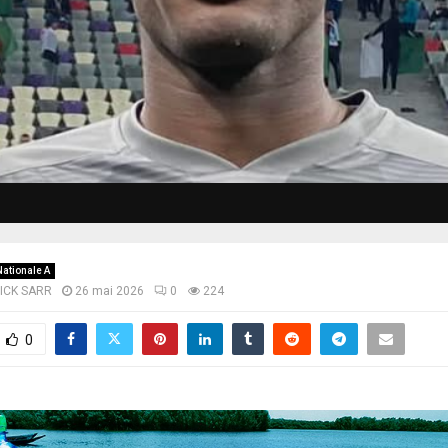
Nationale A
LICK SARR
26 mai 2026
0
224
0