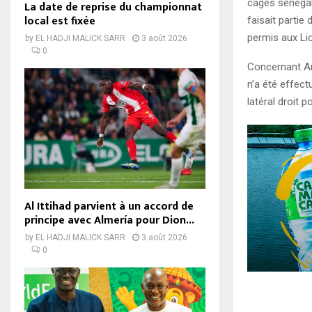
cages sénéga
La date de reprise du championnat
local est fixée
faisait parti
permis aux Li
by
EL HADJI MALICK SARR
3 août 2026
0
Concernant An
n’a été effec
latéral droit 
Al Ittihad parvient à un accord de
principe avec Almería pour Dion...
by
EL HADJI MALICK SARR
3 août 2026
0