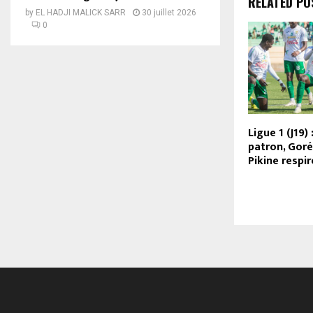
RELATED PO
by
EL HADJI MALICK SARR
30 juillet 2026
0
Ligue 1 (J19) 
patron, Goré
Pikine respir