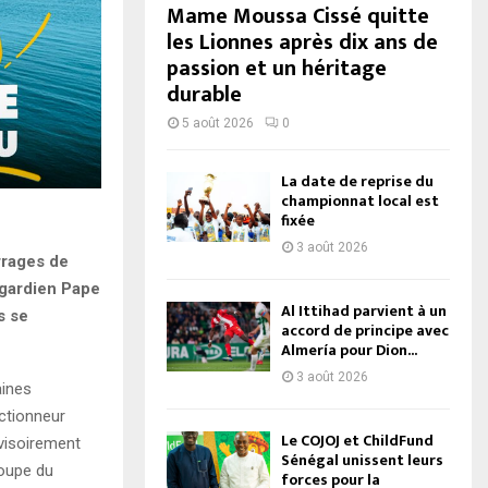
Mame Moussa Cissé quitte
les Lionnes après dix ans de
passion et un héritage
durable
5 août 2026
0
La date de reprise du
championnat local est
fixée
3 août 2026
rrages de
 gardien Pape
Al Ittihad parvient à un
s se
accord de principe avec
Almería pour Dion...
3 août 2026
aines
ctionneur
Le COJOJ et ChildFund
visoirement
Sénégal unissent leurs
Coupe du
forces pour la