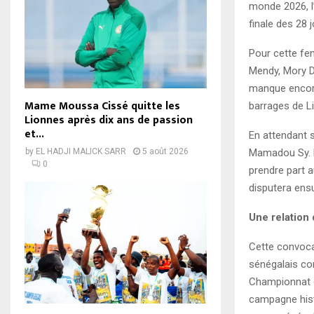
monde 2026, l’
finale des 28
Pour cette fen
Mendy, Mory Di
manque encore 
Mame Moussa Cissé quitte les
barrages de Li
Lionnes après dix ans de passion
et...
En attendant 
Mamadou Sy. L
by
EL HADJI MALICK SARR
5 août 2026
0
prendre part 
disputera ensu
Une relation
Cette convocat
sénégalais con
Championnat d
campagne histo