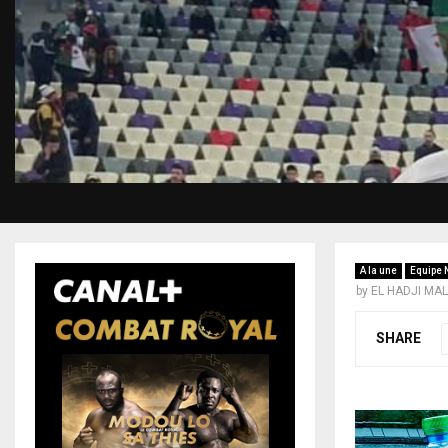
A la une
Equipe 
by
EL HADJI MA
SHARE