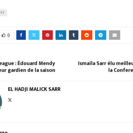
 SY
0
League : Édouard Mendy
Ismaïla Sarr élu meille
eur gardien de la saison
la Confer
EL HADJI MALICK SARR