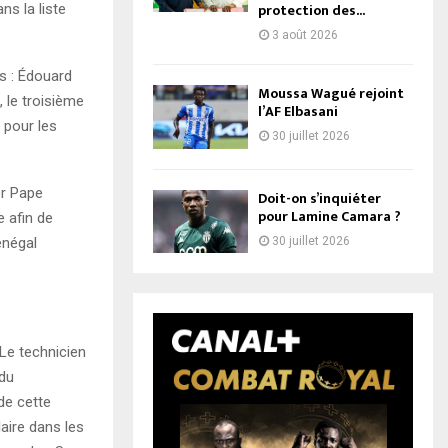
protection des...
ns la liste
3 août 2026
ns : Édouard
Moussa Wagué rejoint
, le troisième
l’AF Elbasani
 pour les
30 juillet 2026
er Pape
Doit-on s’inquiéter
pour Lamine Camara ?
 afin de
30 juillet 2026
énégal
 Le technicien
 du
de cette
aire dans les