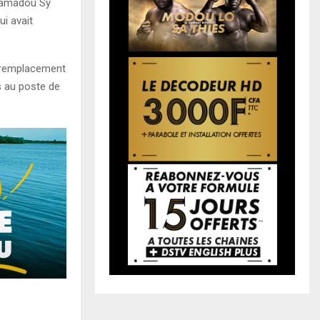
Mamadou Sy
i avait
n remplacement
s au poste de