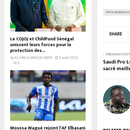
PAPE MAMADOU
SHARE
Le COJOJ et ChildFund Sénégal
unissent leurs forces pour la
protection des...
PREVIOUS POST
by
EL HADJI MALICK SARR
3 août 2026
Saudi Pro 
0
sacré meill
Moussa Wagué rejoint l’AF Elbasani