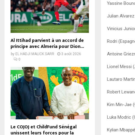
Yassine Bouno
Julian Alvarez
Vinicius Junior
Al Ittihad parvient à un accord de
Rodri (Espagn
principe avec Almería pour Dion...
Antoine Griez
by
EL HADJI MALICK SARR
3 août 2026
0
Lionel Messi (
Lautaro Martin
Robert Lewand
Kim Min-Jae (
Luka Modric (C
Le COJOJ et ChildFund Sénégal
Kylian Mbappé
unissent leurs forces pour la