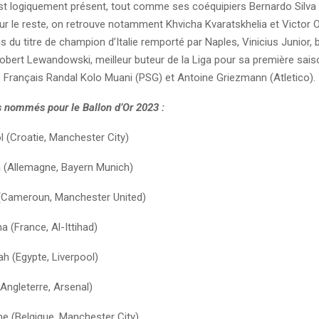
t logiquement présent, tout comme ses coéquipiers Bernardo Silva e
r le reste, on retrouve notamment Khvicha Kvaratskhelia et Victor 
s du titre de champion d’Italie remporté par Naples, Vinicius Junior, br
Robert Lewandowski, meilleur buteur de la Liga pour sa première sais
s Français Randal Kolo Muani (PSG) et Antoine Griezmann (Atletico).
s nommés pour le Ballon d’Or 2023 :
l (Croatie, Manchester City)
 (Allemagne, Bayern Munich)
(Cameroun, Manchester United)
 (France, Al-Ittihad)
 (Egypte, Liverpool)
Angleterre, Arsenal)
ne (Belgique, Manchester City)