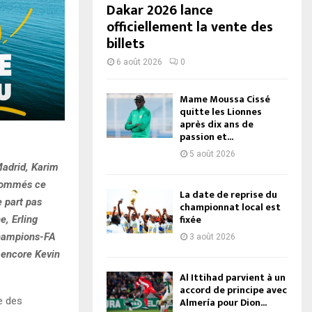
Dakar 2026 lance
officiellement la vente des
billets
6 août 2026
0
Mame Moussa Cissé
quitte les Lionnes
après dix ans de
passion et...
5 août 2026
Madrid, Karim
 nommés ce
La date de reprise du
e part pas
championnat local est
fixée
e, Erling
Champions-FA
3 août 2026
u encore Kevin
Al Ittihad parvient à un
accord de principe avec
e des
Almería pour Dion...