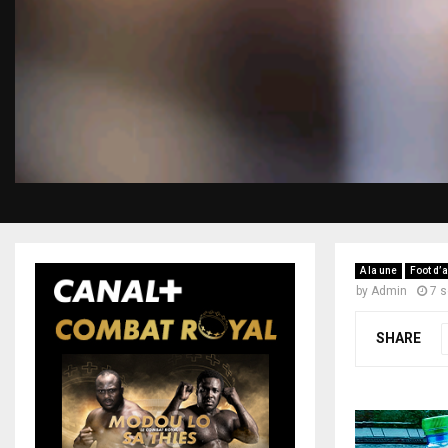
A la une
Foot d’a
by
Admin
7 
SHARE