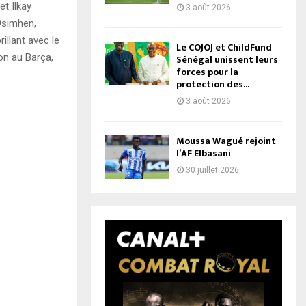
t Ilkay
3 août 2026
Osimhen,
illant avec le
Le COJOJ et ChildFund
on au Barça,
Sénégal unissent leurs
forces pour la
protection des...
3 août 2026
Moussa Wagué rejoint
l’AF Elbasani
30 juillet 2026