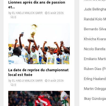
Lionnes après dix ans de passion
et...
Jude Bellingha
by
EL HADJI MALICK SARR
5 août 2026
0
Randal Kolo M
Bernardo Silva
Khvicha Kvarat
Nicolo Barella 
Emiliano Marti
Ruben Dias (P
La date de reprise du championnat
local est fixée
Erling Haalan
by
EL HADJI MALICK SARR
3 août 2026
0
Martin Odegga
Ilkay Gündoga