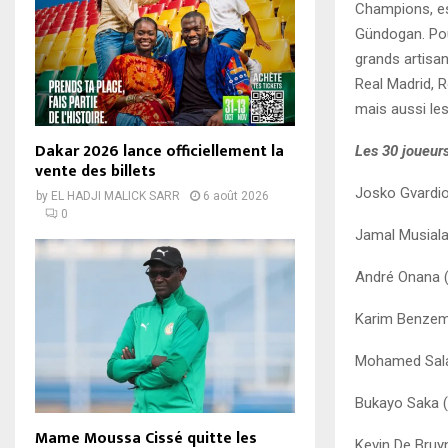
Champions, es
Gündogan. Pou
grands artisan
Real Madrid, 
mais aussi le
Dakar 2026 lance officiellement la
Les 30 joueur
vente des billets
Josko Gvardio
by
EL HADJI MALICK SARR
6 août 2026
0
Jamal Musiala
André Onana 
Karim Benzema
Mohamed Salah
Bukayo Saka (
Mame Moussa Cissé quitte les
Kevin De Bruy