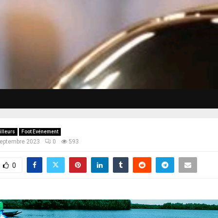
illeurs
Foot Evénement
septembre 2023
0
593
0