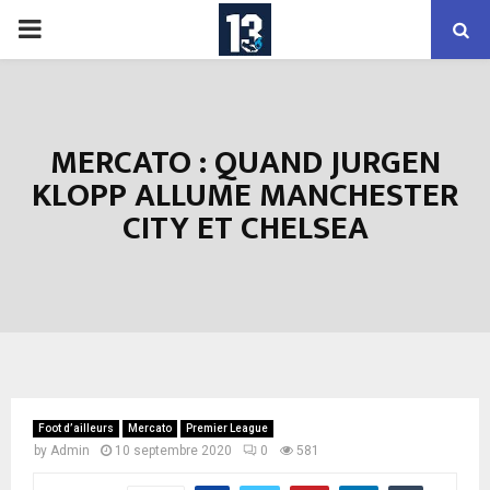
PRIMARY
MENU
MERCATO : QUAND JURGEN
KLOPP ALLUME MANCHESTER
CITY ET CHELSEA
Foot d’ailleurs
Mercato
Premier League
by
Admin
10 septembre 2020
0
581