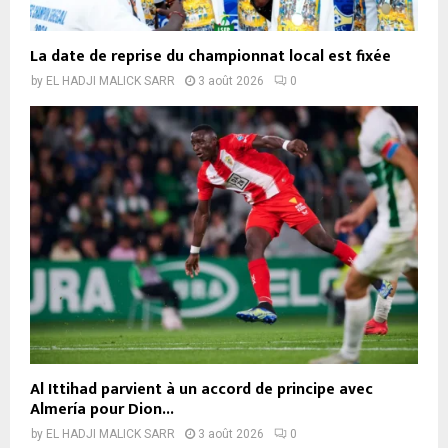
La date de reprise du championnat local est fixée
by
EL HADJI MALICK SARR
3 août 2026
0
Al Ittihad parvient à un accord de principe avec
Almería pour Dion...
by
EL HADJI MALICK SARR
3 août 2026
0