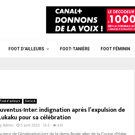
FOOT D’AILLEURS
FOOT-TANIÈRE
FOOT FÉMININ
Foot d’ailleurs
Serie A
Juventus-Inter: indignation après l’expulsion de
Lukaku pour sa célébration
by
Admin
5 avril 2023
0
641
uteur de l’égalisation lors de la demi-finale aller de la Coupe d’Italie