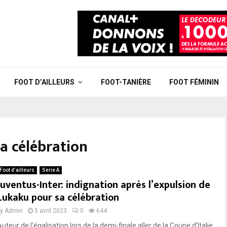
FOOT D’AILLEURS
FOOT-TANIÈRE
FOOT FÉMININ
a célébration
Foot d’ailleurs
Serie A
Juventus-Inter: indignation après l’expulsion de
Lukaku pour sa célébration
by
Admin
5 avril 2023
0
644
uteur de l’égalisation lors de la demi-finale aller de la Coupe d’Italie