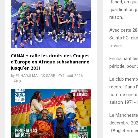
Ittihad, en qu
qualification 
raison.
Avec cette 28
Saints FC, clu
février.
CANAL+ rafle les droits des Coupes
Enchaînant les
d’Europe en Afrique subsaharienne
période, pour
jusqu’en 2031
by
EL HADJI MALICK SARR
7 août 2026
Le club membre
0
record. Dans l
comme une des
saison 1971-1
Le Manchester
décembre 2020
d’Angleterre e