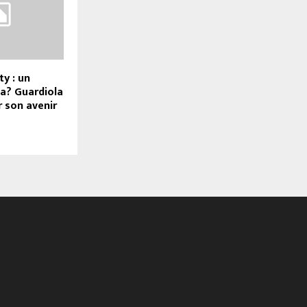
y : un
ça? Guardiola
r son avenir