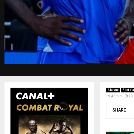
A la une
Foot d’a
by
Admin
13
SHARE