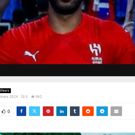
illeurs
 mars 2024
0
962
0