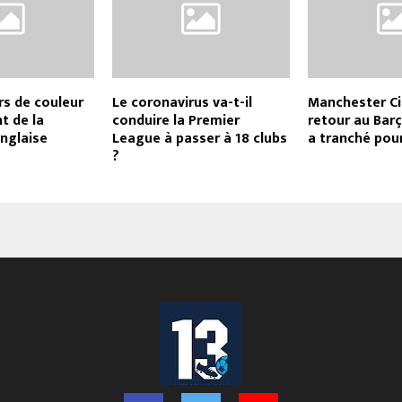
rs de couleur
Le coronavirus va-t-il
Manchester Cit
nt de la
conduire la Premier
retour au Bar
nglaise
League à passer à 18 clubs
a tranché pou
?