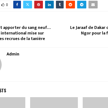
0
nt apporter du sang neuf…
Le Jaraaf de Dakar
 international mise sur
Ngor pour la f
es recrues de la tanière
Admin
STS