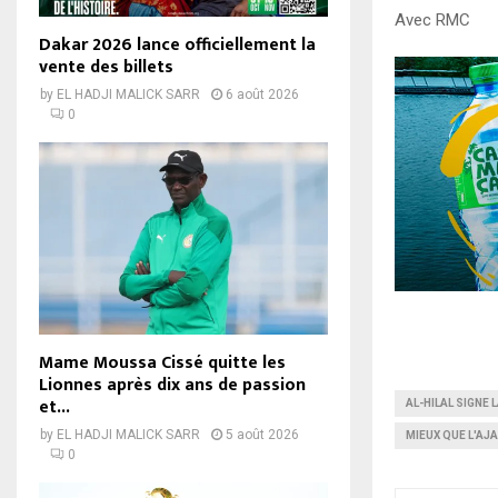
Avec RMC
Dakar 2026 lance officiellement la
vente des billets
by
EL HADJI MALICK SARR
6 août 2026
0
Mame Moussa Cissé quitte les
Lionnes après dix ans de passion
et...
AL-HILAL SIGNE 
by
EL HADJI MALICK SARR
5 août 2026
MIEUX QUE L'AJA
0