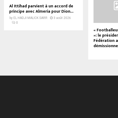
Al Ittihad parvient à un accord de
principe avec Almería pour Dion...
by
EL HADJI MALICK SARR
3 août 2026
0
« Footballeu
»: le préside
Fédération a
démissionne