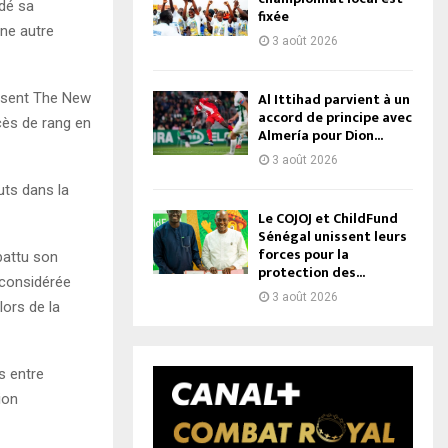
idé sa
fixée
une autre
3 août 2026
Al Ittihad parvient à un
assent The New
accord de principe avec
cès de rang en
Almería pour Dion...
3 août 2026
uts dans la
Le COJOJ et ChildFund
Sénégal unissent leurs
forces pour la
 battu son
protection des...
, considérée
3 août 2026
ors de la
s entre
ion