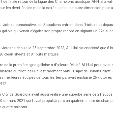
art de finale retour de la Ligue des Champions asiatique. Al-Hilal a val
pour les demi-finales mais la soirée a pris une autre dimension pour 
e victoire consécutive, les Saoudiens entrent dans l’histoire et dép
b gallois qui venait d’égaler son propre record en signant un 27e suc
 victoires depuis le 25 septembre 2023, Al-Hilal n’a encaissé que 8 b
 20 clean sheets et 81 buts marqués.
 de la première ligue galloise a d’ailleurs félicité Al-Hilal pour avoir
’histoire du foot, celui-ci est rarement battu. L’Ajax de Johan Cruyff
 meilleures équipes de tous les temps, avait enchaîné 26 victoires l
972.
 City de Guardiola avait aussi réalisé une superbe série de 21 succè
 et mars 2021 qui l’avait propulsé vers un quatrième titre de champ
n quatre saisons.