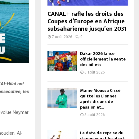
CANAL+ rafle les droits des
Coupes d’Europe en Afrique
subsaharienne jusqu’en 2031
7 août 2026
0
Dakar 2026 lance
officiellement la vente
des billets
6 août 2026
Al-Hilal ont
Mame Moussa Cissé
onsécutive, les
quitte les Lionnes
après dix ans de
passion et...
ù évolue Neymar
5 août 2026
La date de reprise du
aoudien, Al-
championnat local est