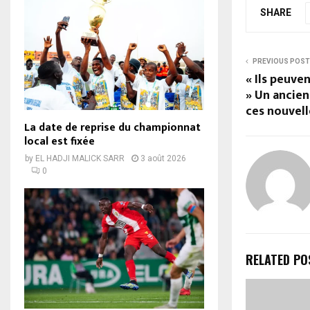
SHARE
PREVIOUS POST
« Ils peuve
» Un ancien
ces nouvell
La date de reprise du championnat
local est fixée
by
EL HADJI MALICK SARR
3 août 2026
0
RELATED PO