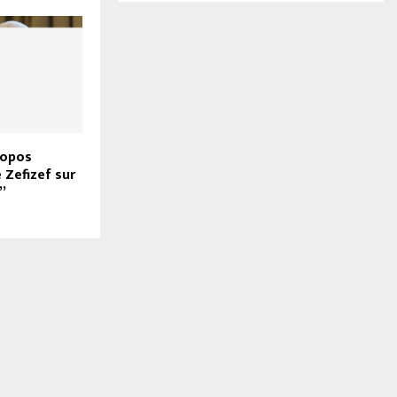
propos
 Zefizef sur
”