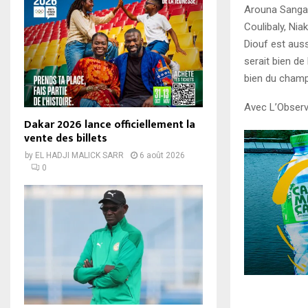
Arouna Sangant
Coulibaly, Nia
Diouf est auss
serait bien de 
bien du champi
Avec L’Observ
Dakar 2026 lance officiellement la
vente des billets
by
EL HADJI MALICK SARR
6 août 2026
0