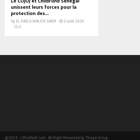
Le COJOJ et ChildFund Sénégal
unissent leurs forces pour la
protection des...
by
EL HADJI MALICK SARR
3 août 2026
0
@2024 - 13football.com. All Right Reserved by Thioye-Group