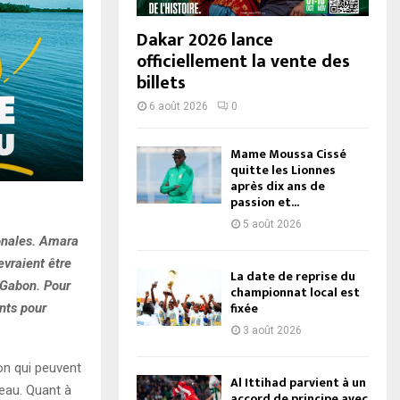
Dakar 2026 lance
officiellement la vente des
billets
6 août 2026
0
Mame Moussa Cissé
quitte les Lionnes
après dix ans de
passion et...
5 août 2026
ionales. Amara
evraient être
La date de reprise du
 Gabon. Pour
championnat local est
fixée
ants pour
3 août 2026
on qui peuvent
Al Ittihad parvient à un
veau. Quant à
accord de principe avec