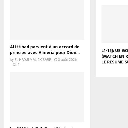
Al Ittihad parvient à un accord de
L1-15J: US G
principe avec Almería pour Dion...
(MATCH EN RE
by
EL HADJI MALICK SARR
3 août 2026
LE RESUMÉ S
0