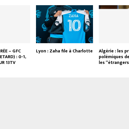
ORÉE – GFC
Lyon : Zaha file à Charlotte
Algérie : les 
TARD) : 0-1,
polémiques de
UR 13TV
les “étrangers