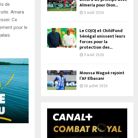
és de
Almería pour Dion...
roite. Amara
3 août 2026
esser. Ce
alement pour le
Le COJOJ et ChildFund
alais.
Sénégal unissent leurs
forces pour la
protection des...
3 août 2026
Moussa Wagué rejoint
l’AF Elbasani
30 juillet 2026