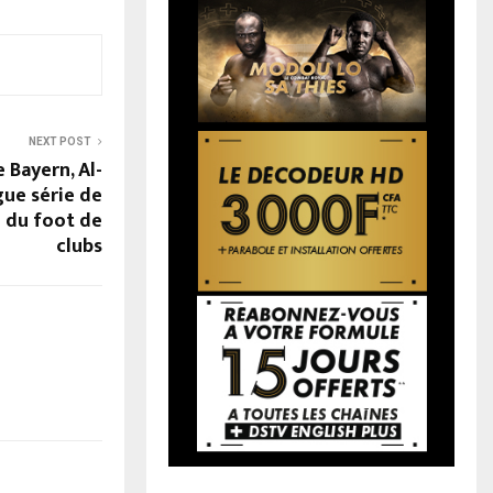
NEXT POST
e Bayern, Al-
ngue série de
e du foot de
clubs