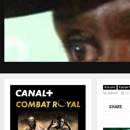
A la une
Equipe 
by
Admin
13
SHARE