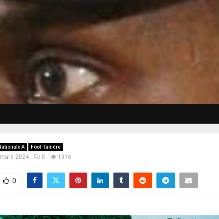
Nationale A
Foot-Tanière
 mars 2024
0
1316
0