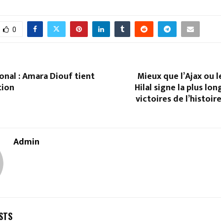
0
onal : Amara Diouf tient
Mieux que l’Ajax ou l
tion
Hilal signe la plus lo
victoires de l’histoir
Admin
STS