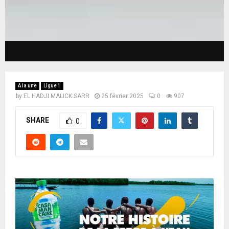
A la une
Ligue 1
by
EL HADJI MALICK SARR
25 février 2025
0
907
SHARE
0