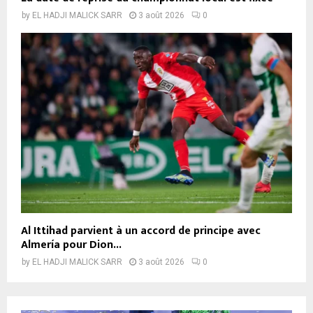
by
EL HADJI MALICK SARR
3 août 2026
0
Al Ittihad parvient à un accord de principe avec
Almería pour Dion...
by
EL HADJI MALICK SARR
3 août 2026
0