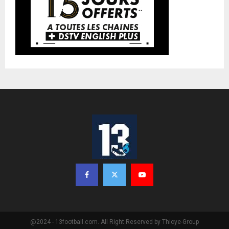
@2024 - 13football.com. All Right Reserved by Thioye-Group