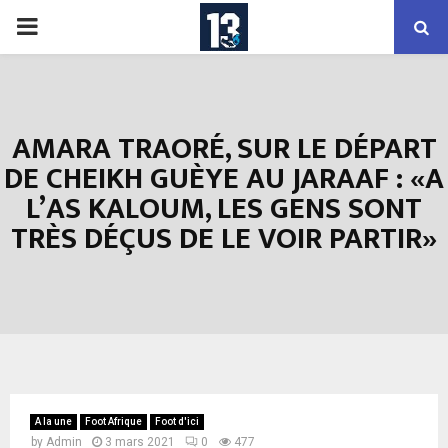
PRIMARY
MENU
AMARA TRAORÉ, SUR LE DÉPART
DE CHEIKH GUÈYE AU JARAAF : «A
L’AS KALOUM, LES GENS SONT
TRÈS DÉÇUS DE LE VOIR PARTIR»
A la une
Foot Afrique
Foot d'ici
by
Admin
3 mars 2021
0
477