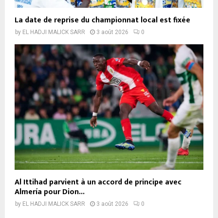
La date de reprise du championnat local est fixée
by
EL HADJI MALICK SARR
3 août 2026
0
Al Ittihad parvient à un accord de principe avec
Almería pour Dion...
by
EL HADJI MALICK SARR
3 août 2026
0