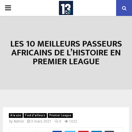
PRIMARY
MENU
LES 10 MEILLEURS PASSEURS
AFRICAINS DE L’HISTOIRE EN
PREMIER LEAGUE
A la une
Foot d’ailleurs
Premier League
by
Admin
3 mars 2021
0
1022