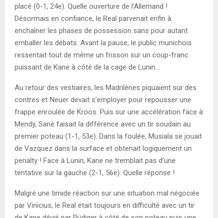
placé (0-1, 24e). Quelle ouverture de l’Allemand !
Désormais en confiance, le Real parvenait enfin à
enchaîner les phases de possession sans pour autant
emballer les débats. Avant la pause, le public munichois
ressentait tout de même un frisson sur un coup-franc
puissant de Kane à côté de la cage de Lunin…
Au retour des vestiaires, les Madrilènes piquaient sur des
contres et Neuer devait s’employer pour repousser une
frappe enroulée de Kroos. Puis sur une accélération face à
Mendy, Sané faisait la différence avec un tir soudain au
premier poteau (1-1, 53e). Dans la foulée, Musiala se jouait
de Vazquez dans la surface et obtenait logiquement un
penalty ! Face à Lunin, Kane ne tremblait pas d’une
tentative sur la gauche (2-1, 56e). Quelle réponse !
Malgré une timide réaction sur une situation mal négociée
par Vinicius, le Real était toujours en difficulté avec un tir
de Kane dévié par Rüdiger à côté de son poteau puis une