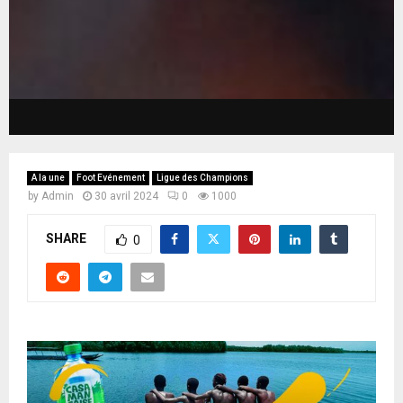
A la une
Foot Evénement
Ligue des Champions
by
Admin
30 avril 2024
0
1000
SHARE
0