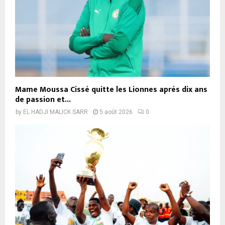
Mame Moussa Cissé quitte les Lionnes après dix ans
de passion et...
by
EL HADJI MALICK SARR
5 août 2026
0