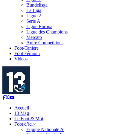
Bundelisga
La Liga
Ligue 2
Serie A
Ligue Europa
Ligue des Champions
Mercato
Autre Compétitions
Foot-Tanière
Foot Féminin
Videos
Facebook
Twitter
Youtube
Accueil
13 Mag
Le Foot & Moi
Foot d’ici
Equipe Nationale A