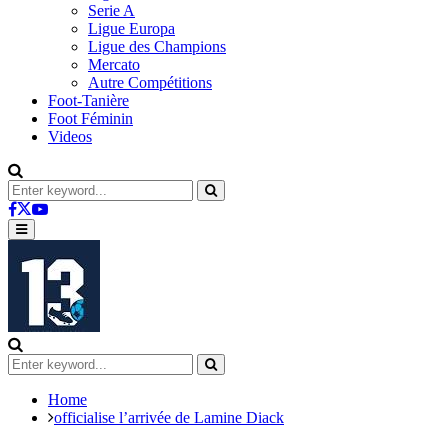
Serie A
Ligue Europa
Ligue des Champions
Mercato
Autre Compétitions
Foot-Tanière
Foot Féminin
Videos
Search
for:
Search
Facebook
Twitter
Youtube
Primary
Menu
Search
for:
Search
Home
officialise l’arrivée de Lamine Diack