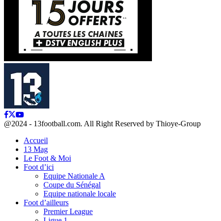
Facebook
Twitter
Youtube
@2024 - 13football.com. All Right Reserved by Thioye-Group
Accueil
13 Mag
Le Foot & Moi
Foot d’ici
Equipe Nationale A
Coupe du Sénégal
Equipe nationale locale
Foot d’ailleurs
Premier League
Ligue 1