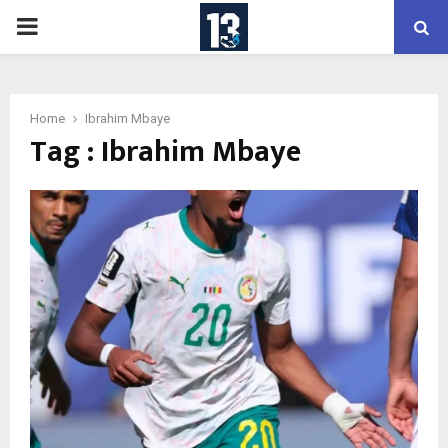
PRIMARY
MENU
Home
Ibrahim Mbaye
Tag : Ibrahim Mbaye