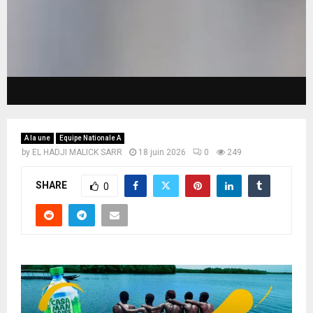
A la une
Equipe Nationale A
by
EL HADJI MALICK SARR
18 juin 2026
0
249
SHARE
0