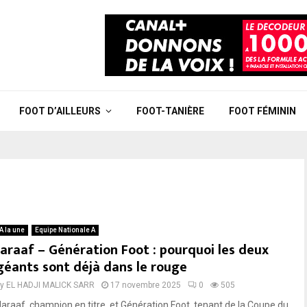
FOOT D’AILLEURS
FOOT-TANIÈRE
FOOT FÉMININ
A la une
Equipe Nationale A
Jaraaf – Génération Foot : pourquoi les deux
géants sont déjà dans le rouge
by
EL HADJI MALICK SARR
17 novembre 2025
0
505
Jaraaf, champion en titre, et Génération Foot, tenant de la Coupe du