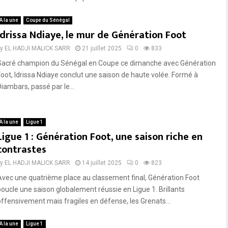
A la une
Coupe du Sénégal
Idrissa Ndiaye, le mur de Génération Foot
by
EL HADJI MALICK SARR
21 juillet 2025
0
833
Sacré champion du Sénégal en Coupe ce dimanche avec Génération
Foot, Idrissa Ndiaye conclut une saison de haute volée. Formé à
Diambars, passé par le...
A la une
Ligue 1
Ligue 1 : Génération Foot, une saison riche en
contrastes
by
EL HADJI MALICK SARR
14 juillet 2025
0
823
Avec une quatrième place au classement final, Génération Foot
boucle une saison globalement réussie en Ligue 1. Brillants
offensivement mais fragiles en défense, les Grenats...
A la une
Ligue 1