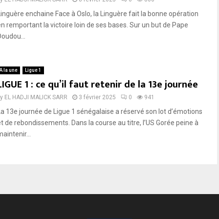
Linguère enchaine Face à Oslo, la Linguère fait la bonne opération
en remportant la victoire loin de ses bases. Sur un but de Pape
Doudou...
A la une
Ligue 1
LIGUE 1 : ce qu’il faut retenir de la 13e journée
by
EL HADJI MALICK SARR
3 février 2025
0
941
La 13e journée de Ligue 1 sénégalaise a réservé son lot d’émotions
et de rebondissements. Dans la course au titre, l’US Gorée peine à
aintenir...