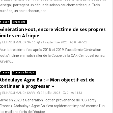
Sénégal, partagent un début de saison cauchemardesque. Trois
journées, un point chacun, pas...
A la une
Coupe CAF
Génération Foot, encore victime de ses propres
limites en Afrique
by
EL HADJI MALICK SARR
29 septembre 2025
0
528
Pour la troisième fois après 2015 et 2019, l’académie Génération
Foot s’incline en match aller de la Coupe de la CAF. Ce nouvel échec,
urvenu...
A la une
Coupe du Sénégal
Abdoulaye Agne Ba : « Mon objectif est de
continuer à progresser »
by
EL HADJI MALICK SARR
24 juillet 2025
0
1153
Arrivé en 2023 à Génération Foot en provenance de l’US Torcy
(France), Abdoulaye Agne Ba s’est rapidement imposé comme l’un
es maillons forts de l’équipe...