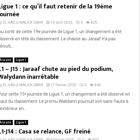
Ligue 1 : ce qu’il faut retenir de la 19ème
journée
by
EL HADJI MALICK SARR
14 avril 2025
0
825
Au sortir de cette 19e journée de Ligue 1, un changement a été
observé en tête du classement. La chasse au Jaraaf n’a pas
bouti,...
A la une
Ligue 1
L1 – J15 : Jaraaf chute au pied du podium,
Walydann inarrêtable
by
EL HADJI MALICK SARR
17 février 2025
0
846
Pour cette 15ᵉ journée de Ligue 1, un changement a été observé en
haut du classement. Le promu Walidann poursuit son sans-faute à
’extérieur en...
A la une
Ligue 1
L1-J14 : Casa se relance, GF freiné
by
EL HADJI MALICK SARR
8 février 2025
0
800