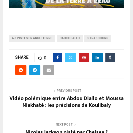
A 3 PISTES EN ANGLETERRE
HABIB DIALLO
STRASBOURG
SHARE
0
PREVIOUS POST
Vidéo polémique entre Abdou Diallo et Moussa
Niakhaté : les précisions de Koulibaly
NEXT POST
Nicolas Jackson pisté par Chelsea ?