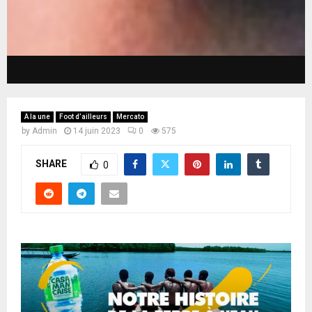
A la une
Foot d’ailleurs
Mercato
by
Admin
14 juin 2023
0
575
SHARE
0