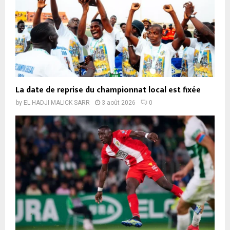
La date de reprise du championnat local est fixée
by
EL HADJI MALICK SARR
3 août 2026
0