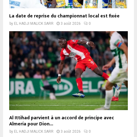
La date de reprise du championnat local est fixée
by
EL HADJI MALICK SARR
3 août 2026
0
Al Ittihad parvient à un accord de principe avec
Almería pour Dion...
by
EL HADJI MALICK SARR
3 août 2026
0