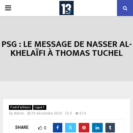
PRIMARY
MENU
PSG : LE MESSAGE DE NASSER AL-
KHELAÏFI À THOMAS TUCHEL
Foot d’ailleurs
Ligue 1
by
Admin
29 décembre 2020
0
514
SHARE
0