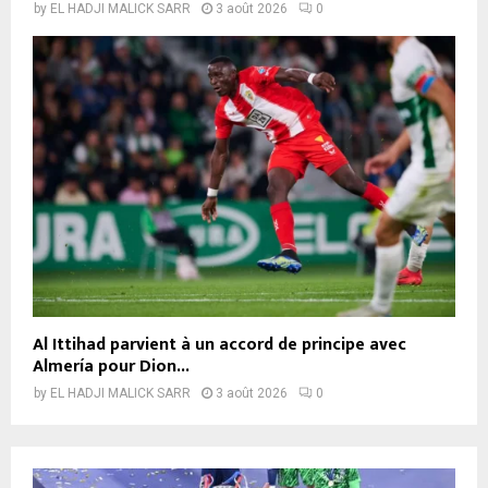
by
EL HADJI MALICK SARR
3 août 2026
0
Al Ittihad parvient à un accord de principe avec
Almería pour Dion...
by
EL HADJI MALICK SARR
3 août 2026
0