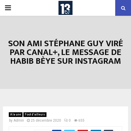
PRIMARY
MENU
SON AMI STÉPHANE GUY VIRÉ
PAR CANAL+, LE MESSAGE DE
HABIB BÈYE SUR INSTAGRAM
A la une
Foot d’ailleurs
by
Admin
25 décembre 2020
0
655