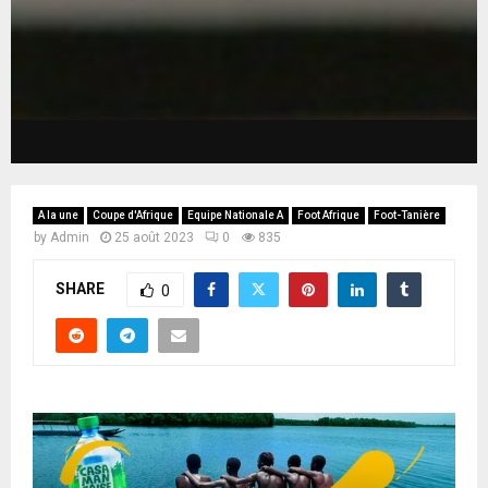
A la une
Coupe d'Afrique
Equipe Nationale A
Foot Afrique
Foot-Tanière
by
Admin
25 août 2023
0
835
SHARE
0