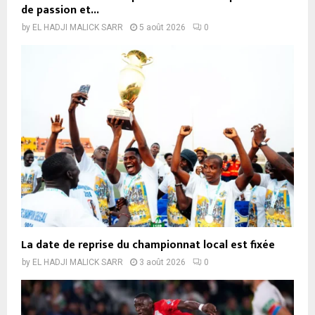
de passion et...
by
EL HADJI MALICK SARR
5 août 2026
0
La date de reprise du championnat local est fixée
by
EL HADJI MALICK SARR
3 août 2026
0