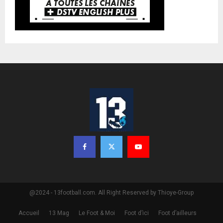
@2024 - 13football.com. All Right Reserved by Thioye-Group
Accueil
13 Mag
Le Foot & Moi
Foot d’ici
Foot d’ailleurs