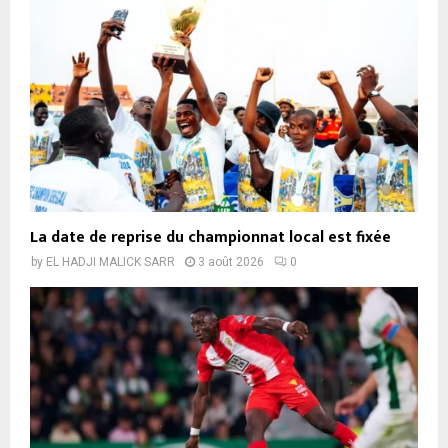
La date de reprise du championnat local est fixée
by
EL HADJI MALICK SARR
3 août 2026
0