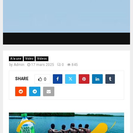
A la une
Vidéo
Videos
by
Admin
17 mars 2025
0
845
SHARE
0