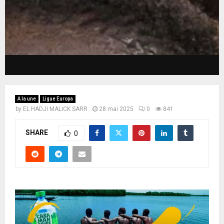
A la une
Ligue Europa
by
EL HADJI MALICK SARR
28 mai 2025
0
841
SHARE
0