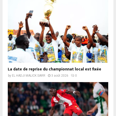
La date de reprise du championnat local est fixée
by
EL HADJI MALICK SARR
3 août 2026
0