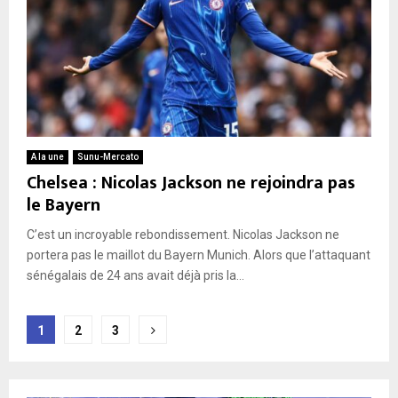
A la une
Sunu-Mercato
Chelsea : Nicolas Jackson ne rejoindra pas
le Bayern
C’est un incroyable rebondissement. Nicolas Jackson ne
portera pas le maillot du Bayern Munich. Alors que l’attaquant
sénégalais de 24 ans avait déjà pris la...
Pagination
1
2
3
des
publications