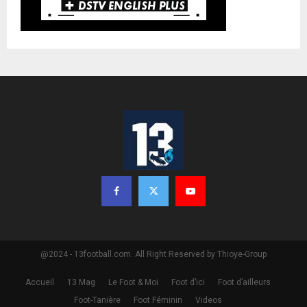
@2024 - 13football.com. All Right Reserved by Thioye-Group
Accueil
13 Mag
Le Foot & Moi
Foot d’ici
Foot d’ailleurs
Foot-Tanière
Foot Féminin
Videos