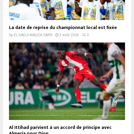
La date de reprise du championnat local est fixée
by
EL HADJI MALICK SARR
3 août 2026
0
Al Ittihad parvient à un accord de principe avec
Almería pour Dion...