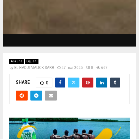
A la une
Ligue 1
by
EL HADJI MALICK SARR
27 mai 2025
0
667
SHARE
0