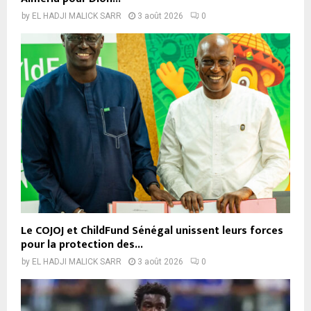
by
EL HADJI MALICK SARR
3 août 2026
0
Le COJOJ et ChildFund Sénégal unissent leurs forces
pour la protection des...
by
EL HADJI MALICK SARR
3 août 2026
0