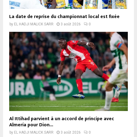
La date de reprise du championnat local est fixée
by
EL HADJI MALICK SARR
3 août 2026
0
Al Ittihad parvient à un accord de principe avec
Almería pour Dion...
by
EL HADJI MALICK SARR
3 août 2026
0