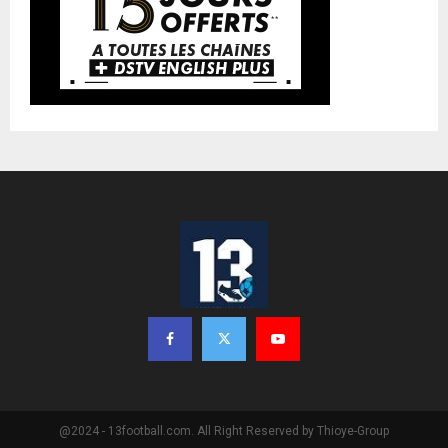
@2024 - 13football.com. All Right Reserved by Thioye-Group