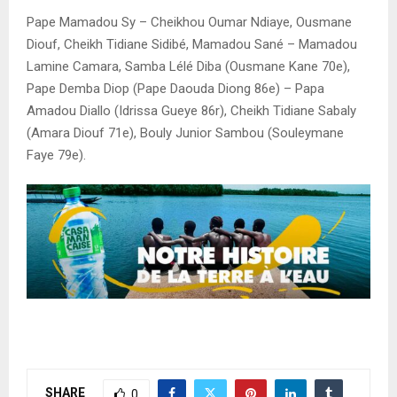
Pape Mamadou Sy – Cheikhou Oumar Ndiaye, Ousmane
Diouf, Cheikh Tidiane Sidibé, Mamadou Sané – Mamadou
Lamine Camara, Samba Lélé Diba (Ousmane Kane 70e),
Pape Demba Diop (Pape Daouda Diong 86e) – Papa
Amadou Diallo (Idrissa Gueye 86r), Cheikh Tidiane Sabaly
(Amara Diouf 71e), Bouly Junior Sambou (Souleymane
Faye 79e).
SHARE
0