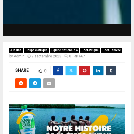
A la une
Coupe d'Afrique
Equipe Nationale A
Foot Afrique
Foot-Tanière
by
Admin
9 septembre 2023
0
667
SHARE
0