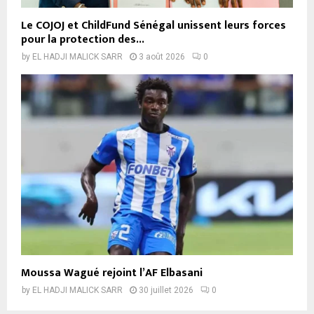
Le COJOJ et ChildFund Sénégal unissent leurs forces
pour la protection des...
by
EL HADJI MALICK SARR
3 août 2026
0
Moussa Wagué rejoint l’AF Elbasani
by
EL HADJI MALICK SARR
30 juillet 2026
0