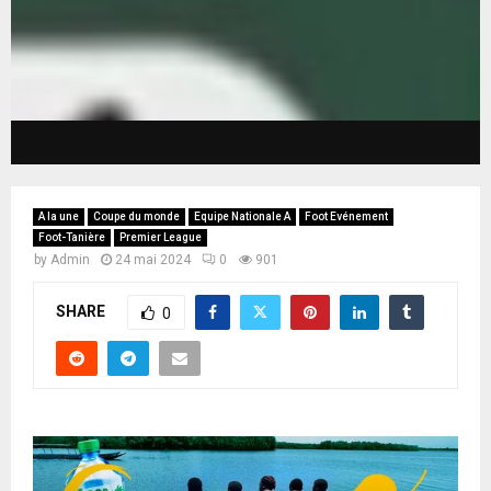
A la une
Coupe du monde
Equipe Nationale A
Foot Evénement
Foot-Tanière
Premier League
by
Admin
24 mai 2024
0
901
SHARE
0