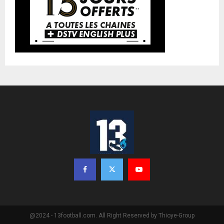
@2024 - 13football.com. All Right Reserved by Thioye-Group