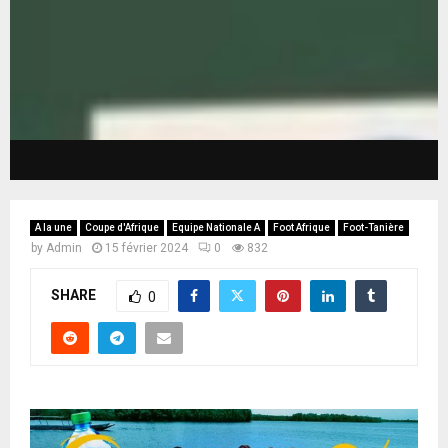
A la une
Coupe d'Afrique
Equipe Nationale A
Foot Afrique
Foot-Tanière
by
Admin
15 février 2024
0
832
SHARE
0