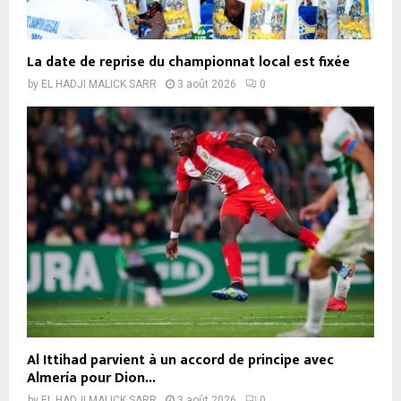
La date de reprise du championnat local est fixée
by
EL HADJI MALICK SARR
3 août 2026
0
Al Ittihad parvient à un accord de principe avec
Almería pour Dion...
by
EL HADJI MALICK SARR
3 août 2026
0