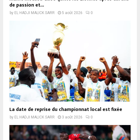
de passion et...
by
EL HADJI MALICK SARR
5 août 2026
0
La date de reprise du championnat local est fixée
by
EL HADJI MALICK SARR
3 août 2026
0