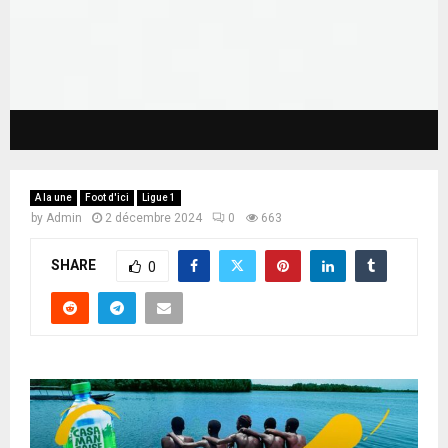
A la une
Foot d'ici
Ligue 1
by
Admin
2 décembre 2024
0
663
SHARE
0