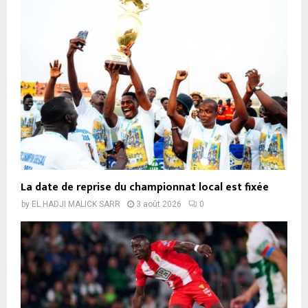
La date de reprise du championnat local est fixée
by
EL HADJI MALICK SARR
3 août 2026
0