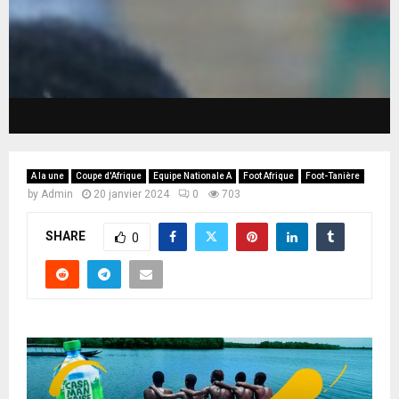
A la une
Coupe d'Afrique
Equipe Nationale A
Foot Afrique
Foot-Tanière
by
Admin
20 janvier 2024
0
703
SHARE
0