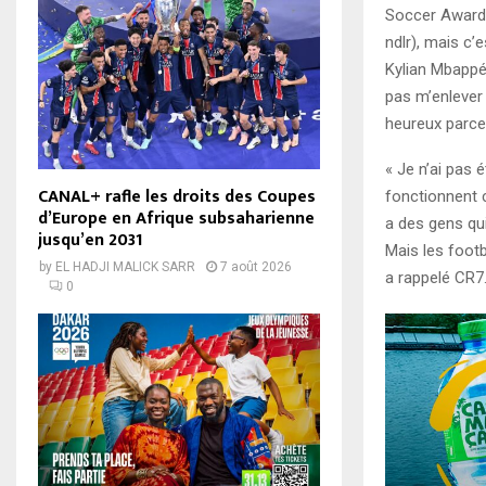
Soccer Awards 
ndlr), mais c’
Kylian Mbappé…
pas m’enlever 
heureux parce 
« Je n’ai pas 
CANAL+ rafle les droits des Coupes
fonctionnent c
d’Europe en Afrique subsaharienne
a des gens qui
jusqu’en 2031
Mais les footb
by
EL HADJI MALICK SARR
7 août 2026
a rappelé CR7
0