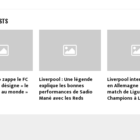
STS
 zappe le FC
Liverpool : Une légende
Liverpool inte
 désigne « le
explique les bonnes
en Allemagne 
b au monde »
performances de Sadio
match de Ligu
Mané avec les Reds
Champions à L