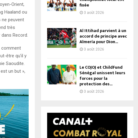
oyen-Orient,
fixée
ing Haaland ou
3 août 2026
s ne peuvent
end très
Al Ittihad parvient à un
sr dans Record.
accord de principe avec
Almería pour Dion...
ais comment
3 août 2026
t-être qu’il y
bie Saoudite.
Le COJOJ et ChildFund
est un but »,
Sénégal unissent leurs
forces pour la
protection des...
3 août 2026