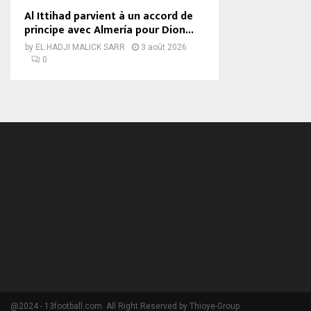
Al Ittihad parvient à un accord de
principe avec Almería pour Dion...
by
EL HADJI MALICK SARR
3 août 2026
0
@2024 - 13football.com. All Right Reserved by Thioye-Group