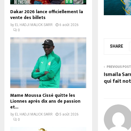
Dakar 2026 lance officiellement la
vente des billets
by
EL HADJI MALICK SARR
6 août 2026
0
SHARE
PREVIOUS POST
Ismaïla Sar
qui fait no
Mame Moussa Cissé quitte les
Lionnes après dix ans de passion
et...
by
EL HADJI MALICK SARR
5 août 2026
0