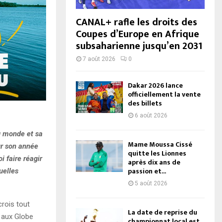
CANAL+ rafle les droits des
Coupes d’Europe en Afrique
subsaharienne jusqu’en 2031
7 août 2026
0
Dakar 2026 lance
officiellement la vente
des billets
6 août 2026
du monde et sa
Mame Moussa Cissé
ur son année
quitte les Lionnes
i faire réagir
après dix ans de
passion et...
uelles
5 août 2026
crois tout
La date de reprise du
 aux Globe
championnat local est