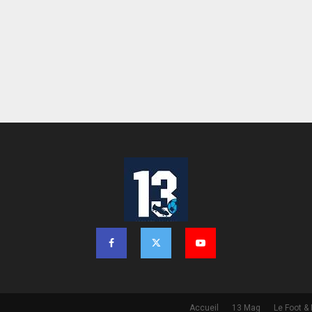
Accueil
13 Mag
Le Foot &