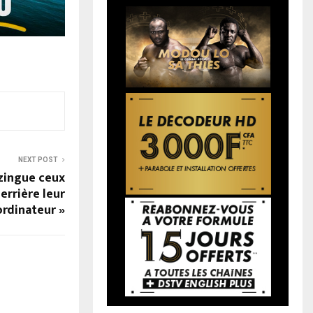
NEXT POST
zingue ceux
derrière leur
ordinateur »