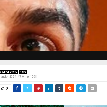
oot Evénement
News
janvier 2024
0
1008
0