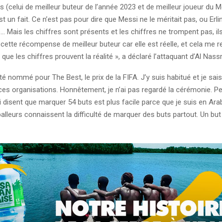
(celui de meilleur buteur de l’année 2023 et de meilleur joueur du M
est un fait. Ce n’est pas pour dire que Messi ne le méritait pas, ou Erl
 Mais les chiffres sont présents et les chiffres ne trompent pas, il
cette récompense de meilleur buteur car elle est réelle, et cela me r
que les chiffres prouvent la réalité », a déclaré l’attaquant d’Al Nas
été nommé pour The Best, le prix de la FIFA. J’y suis habitué et je s
es organisations. Honnêtement, je n’ai pas regardé la cérémonie. Peu
 disent que marquer 54 buts est plus facile parce que je suis en Ara
alleurs connaissent la difficulté de marquer des buts partout. Un but 
.