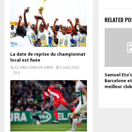
RELATED PO
La date de reprise du championnat
local est fixée
by
EL HADJI MALICK SARR
3 août 2026
0
Samuel Eto’o
Barcelone et
meilleur clu