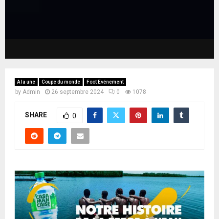
A la une
Coupe du monde
Foot Evénement
by
Admin
26 septembre 2024
0
1078
SHARE
0