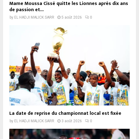
Mame Moussa Cissé quitte les Lionnes après dix ans
de passion et...
by
EL HADJI MALICK SARR
5 août 2026
0
La date de reprise du championnat local est fixée
by
EL HADJI MALICK SARR
3 août 2026
0