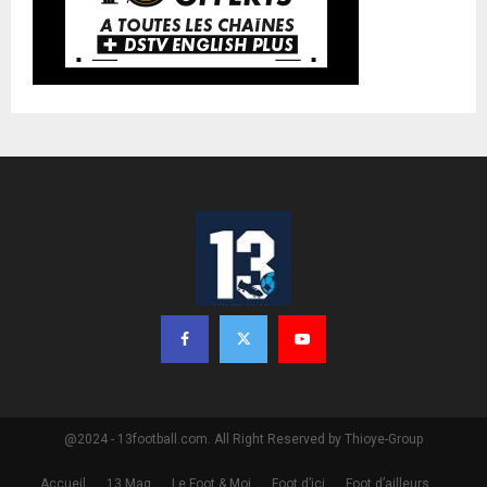
@2024 - 13football.com. All Right Reserved by Thioye-Group
Accueil
13 Mag
Le Foot & Moi
Foot d’ici
Foot d’ailleurs