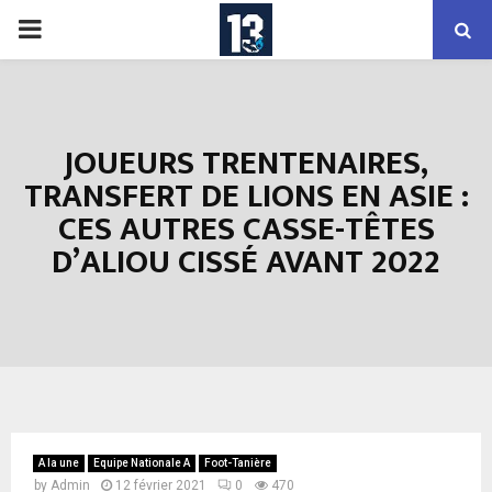
PRIMARY
MENU
JOUEURS TRENTENAIRES,
TRANSFERT DE LIONS EN ASIE :
CES AUTRES CASSE-TÊTES
D’ALIOU CISSÉ AVANT 2022
A la une
Equipe Nationale A
Foot-Tanière
by
Admin
12 février 2021
0
470