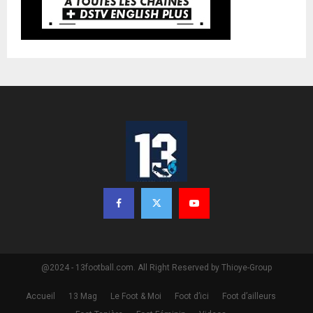
@2024 - 13football.com. All Right Reserved by Thioye-Group
Accueil
13 Mag
Le Foot & Moi
Foot d’ici
Foot d’ailleurs