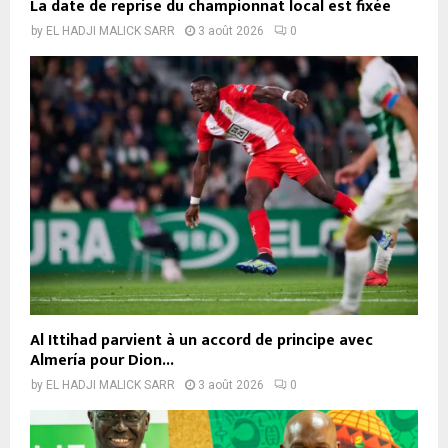
La date de reprise du championnat local est fixée
by
EL HADJI MALICK SARR
3 août 2026
0
Al Ittihad parvient à un accord de principe avec
Almería pour Dion...
by
EL HADJI MALICK SARR
3 août 2026
0