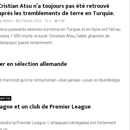
Cristian Atsu n’a toujours pas été retrouvé
après les tremblements de terre en Turquie.
by
Admin
6 février 2023
0
648
Deux puissants séismes survenus en Turquie et en Syrie ont fait au
moins 1.500 morts ce lundi. Christian Atsu, l’ailier ghanéen de
Hatayspor passé notamment...
er en sélection allemande
mercredi qu’il ne retournerait « plus jamais » jouer en Bundesliga
.
per Lig
agne et un club de Premier League
ejoindre la Premier League. L’attaquant sénégalais est fortement
 un...