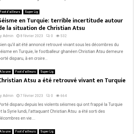
Foot d’ailleurs
Super Lig
Séisme en Turquie: terrible incertitude autour
de la situation de Christian Atsu
by
Admin
8 février 2023
0
532
Bien qu’il ait été annoncé retrouvé vivant sous les décombres du
séisme en Turquie, le footballeur ghanéen Christian Atsu demeure
orté disparu, à en croire...
A la une
Foot d’ailleurs
Super Lig
Christian Atsu a été retrouvé vivant en Turquie
by
Admin
7 février 2023
0
664
Porté disparu depuis les violents séismes qui ont frappé la Turquie
t la Syrie lundi, l’attaquant Christian Atsu a été sorti des
décombres en vie....
A la une
Foot d’ailleurs
Super Lig