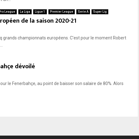
 Pro League
La Liga
Ligue 1
Premier League
Serie A
Super Lig
ropéen de la saison 2020-21
inq grands championnats européens. C’est pour le moment Robert
..
bahçe dévoilé
pour le Fenerbahçe, au point de baisser son salaire de 80%. Alors