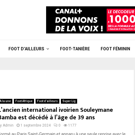
FOOT D’AILLEURS
FOOT-TANIÈRE
FOOT FÉMININ
A la une
Foot Afrique
Foot d’ailleurs
Super Lig
L’ancien international ivoirien Souleymane
Bamba est décédé à l’âge de 39 ans
by
Admin
1 septembre 2024
0
1177
Formé au Paris Saint-Germain et apparu à une seule reprise avec le