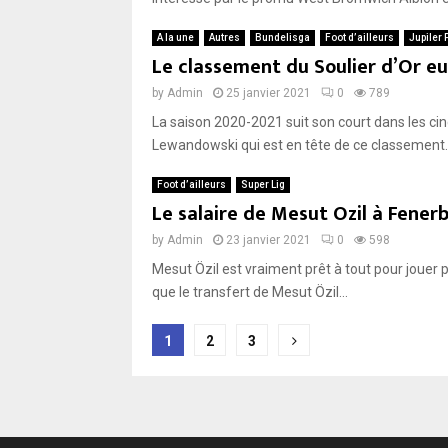
A la une
Autres
Bundelisga
Foot d’ailleurs
Jupiler
Le classement du Soulier d’Or eu
by
Admin
25 janvier 2021
0
789
La saison 2020-2021 suit son court dans les c
Lewandowski qui est en tête de ce classement..
Foot d’ailleurs
Super Lig
Le salaire de Mesut Ozil à Fener
by
Admin
23 janvier 2021
0
598
Mesut Özil est vraiment prêt à tout pour jouer 
que le transfert de Mesut Özil...
Pagination
1
2
3
des
publications