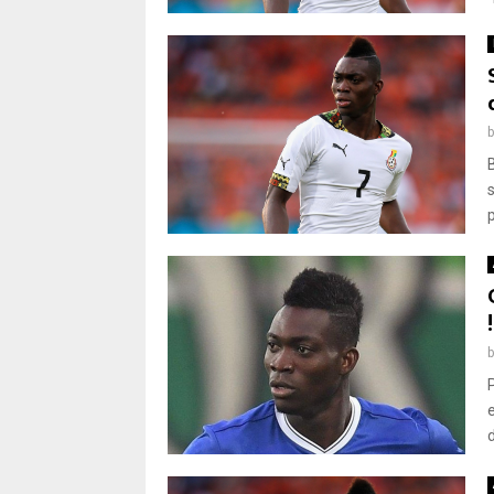
p
!
e