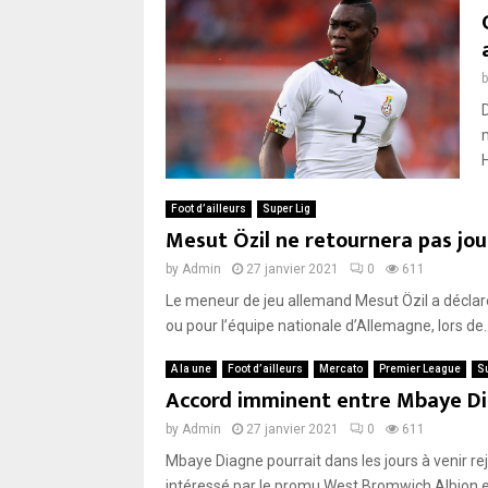
Foot d’ailleurs
Super Lig
Mesut Özil ne retournera pas jou
by
Admin
27 janvier 2021
0
611
Le meneur de jeu allemand Mesut Özil a déclaré 
ou pour l’équipe nationale d’Allemagne, lors de..
A la une
Foot d’ailleurs
Mercato
Premier League
Su
Accord imminent entre Mbaye Di
by
Admin
27 janvier 2021
0
611
Mbaye Diagne pourrait dans les jours à venir r
intéressé par le promu West Bromwich Albion et