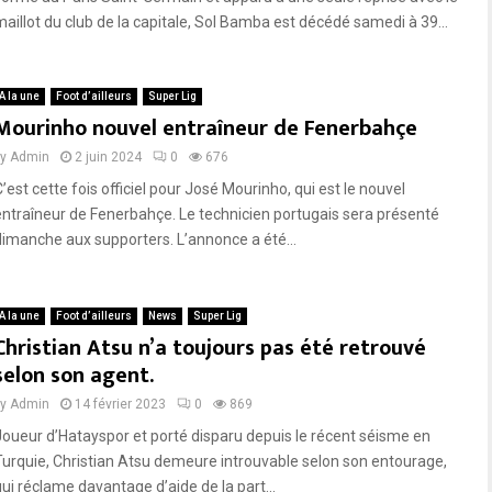
maillot du club de la capitale, Sol Bamba est décédé samedi à 39...
A la une
Foot d’ailleurs
Super Lig
Mourinho nouvel entraîneur de Fenerbahçe
by
Admin
2 juin 2024
0
676
’est cette fois officiel pour José Mourinho, qui est le nouvel
entraîneur de Fenerbahçe. Le technicien portugais sera présenté
dimanche aux supporters. L’annonce a été...
A la une
Foot d’ailleurs
News
Super Lig
Christian Atsu n’a toujours pas été retrouvé
selon son agent.
by
Admin
14 février 2023
0
869
Joueur d’Hatayspor et porté disparu depuis le récent séisme en
Turquie, Christian Atsu demeure introuvable selon son entourage,
qui réclame davantage d’aide de la part...