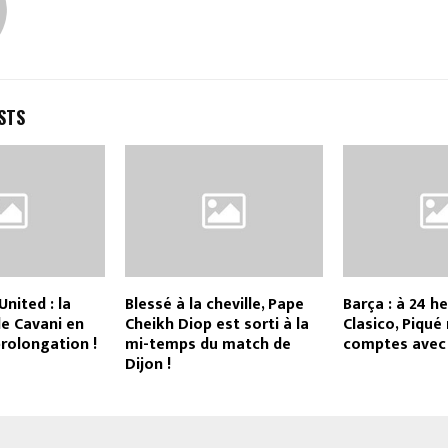
STS
nited : la
Blessé à la cheville, Pape
Barça : à 24 h
de Cavani en
Cheikh Diop est sorti à la
Clasico, Piqué
rolongation !
mi-temps du match de
comptes avec
Dijon !