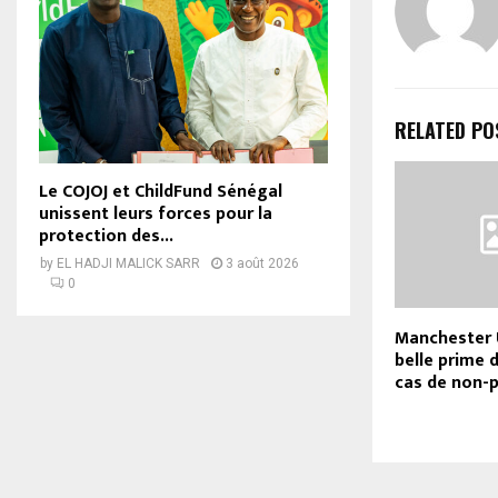
RELATED PO
Le COJOJ et ChildFund Sénégal
unissent leurs forces pour la
protection des...
by
EL HADJI MALICK SARR
3 août 2026
0
Manchester U
belle prime 
cas de non-p