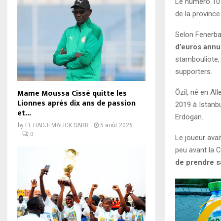
Le numéro 10 é
de la province
Selon Fenerba
d’euros annue
stambouliote,
supporters.
Mame Moussa Cissé quitte les
Özil, né en Al
Lionnes après dix ans de passion
2019 à Istanb
et...
Erdogan.
by
EL HADJI MALICK SARR
5 août 2026
0
Le joueur ava
peu avant la 
de prendre sa