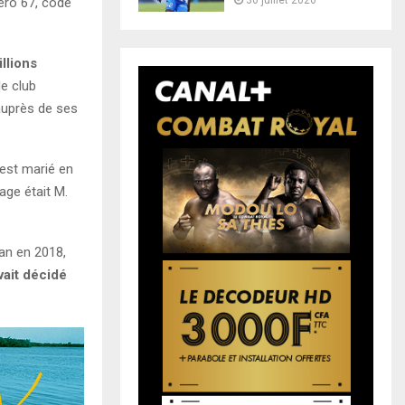
30 juillet 2026
méro 67, code
illions
le club
auprès de ses
’est marié en
age était M.
an en 2018,
avait décidé