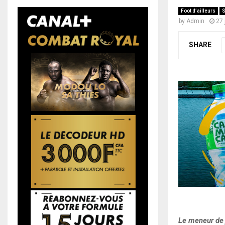
Foot d’ailleurs
S
by
Admin
27 
SHARE
Le meneur de j