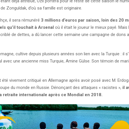
tant déjà attribué, Özil portera pour le reste de cette saison le nu
 de Zonguldak, d’où sa famille est originaire.
hçe, il sera rémunéré
3 millions d’euros par saison, loin des 20 m
ls qu’il touchait à Arsenal
où il était le joueur le mieux payé. Mais 
 criblé de dettes, a dû lancer cette semaine une campagne de dons 
lemagne, cultive depuis plusieurs années son lien avec la Turquie : il s
ul avec une ancienne miss Turquie, Amine Gülse. Son témoin de mari
it été vivement critiqué en Allemagne après avoir posé avec M. Erdog
Coupe du monde en Russie. Dénonçant des attaques « racistes »,
il 
 retraite internationale après ce Mondial en 2018.