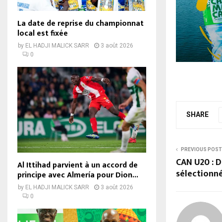
La date de reprise du championnat
local est fixée
by
EL HADJI MALICK SARR
3 août 2026
0
SHARE
PREVIOUS POST
CAN U20 : D
Al Ittihad parvient à un accord de
sélectionn
principe avec Almería pour Dion...
by
EL HADJI MALICK SARR
3 août 2026
0