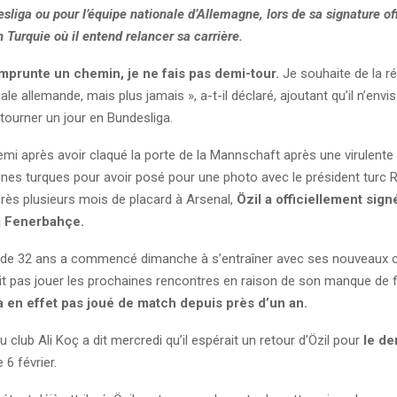
sliga ou pour l’équipe nationale d’Allemagne, lors de sa signature off
Turquie où il entend relancer sa carrière.
mprunte un chemin, je ne fais pas demi-tour.
Je souhaite de la ré
nale allemande, mais plus jamais », a-t-il déclaré, ajoutant qu’il n’envi
tourner un jour en Bundesliga.
emi après avoir claqué la porte de la Mannschaft après une virulent
gines turques pour avoir posé pour une photo avec le président turc 
près plusieurs mois de placard à Arsenal,
Özil a officiellement sign
à Fenerbahçe.
 de 32 ans a commencé dimanche à s’entraîner avec ses nouveaux c
it pas jouer les prochaines rencontres en raison de son manque de
’a en effet pas joué de match depuis près d’un an.
u club Ali Koç a dit mercredi qu’il espérait un retour d’Özil pour
le de
e 6 février.