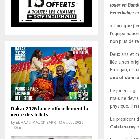
jouer en Bunde
Fenerbahçe en 
«
Lorsque j’e
l’équipe natio
non plus de re
Deux ans et d
liée à ses ori
Erdogan, et a
ans et demi 
Le joueur âgé
mais ne devra
physique.
Il n
Dakar 2026 lance officiellement la
vente des billets
Le président d
by
EL HADJI MALICK SARR
6 août 2026
Galatasaray
l
0