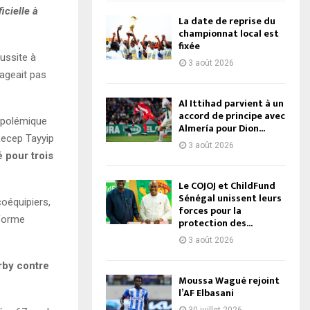
icielle à
La date de reprise du
championnat local est
fixée
ussite à
3 août 2026
sageait pas
Al Ittihad parvient à un
accord de principe avec
e polémique
Almería pour Dion...
Recep Tayyip
3 août 2026
é pour trois
Le COJOJ et ChildFund
Sénégal unissent leurs
oéquipiers,
forces pour la
 forme
protection des...
3 août 2026
rby contre
Moussa Wagué rejoint
l’AF Elbasani