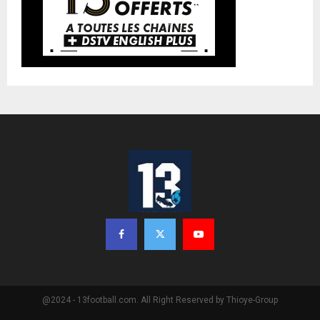
@2024 - 13football.com. All Right Reserved by Thioye-Group