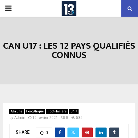
PRIMARY
MENU
CAN U17 : LES 12 PAYS QUALIFIÉS
CONNUS
A la une
Foot Afrique
Foot-Tanière
U 17
by
Admin
19 février 2021
0
585
SHARE
0