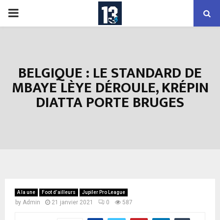
PRIMARY
MENU
BELGIQUE : LE STANDARD DE
MBAYE LÈYE DÉROULE, KRÉPIN
DIATTA PORTE BRUGES
A la une
Foot d’ailleurs
Jupiler Pro League
by
Admin
21 janvier 2021
0
587