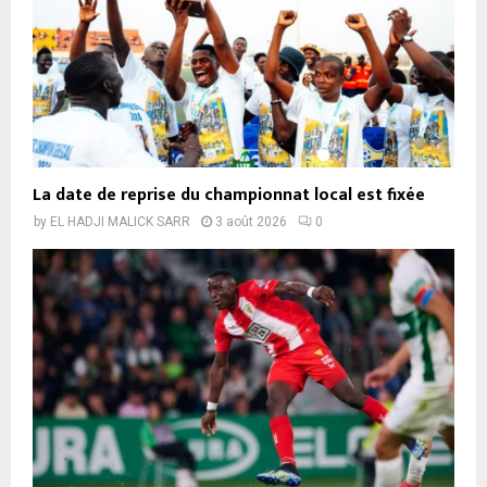
La date de reprise du championnat local est fixée
by
EL HADJI MALICK SARR
3 août 2026
0