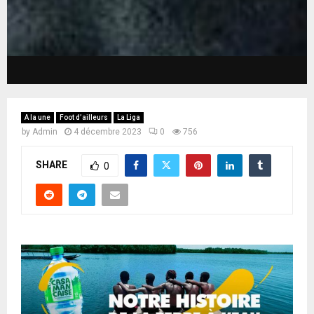
A la une
Foot d’ailleurs
La Liga
by
Admin
4 décembre 2023
0
756
SHARE
0