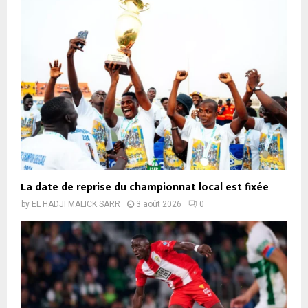
La date de reprise du championnat local est fixée
by
EL HADJI MALICK SARR
3 août 2026
0