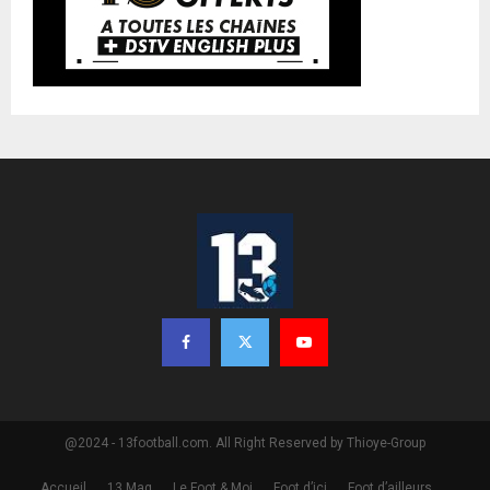
@2024 - 13football.com. All Right Reserved by Thioye-Group
Accueil
13 Mag
Le Foot & Moi
Foot d’ici
Foot d’ailleurs