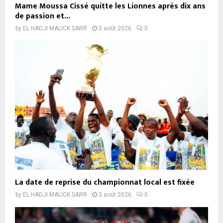
Mame Moussa Cissé quitte les Lionnes après dix ans
de passion et...
by
EL HADJI MALICK SARR
5 août 2026
0
La date de reprise du championnat local est fixée
by
EL HADJI MALICK SARR
3 août 2026
0