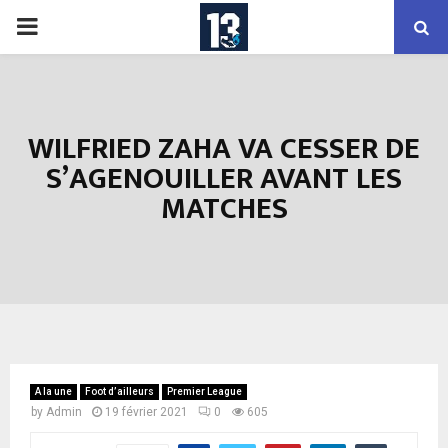
PRIMARY
MENU
WILFRIED ZAHA VA CESSER DE
S’AGENOUILLER AVANT LES
MATCHES
A la une
Foot d’ailleurs
Premier League
by
Admin
19 février 2021
0
605