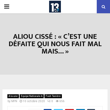
PRIMARY
MENU
ALIOU CISSÉ : « C’EST UNE
DÉFAITE QUI NOUS FAIT MAL
MAIS… »
A la une
Equipe Nationale A
Foot-Tanière
by
MFN
10 octobre 2020
0
656