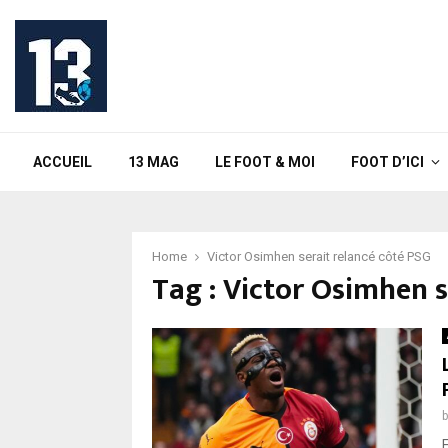
ACCUEIL
13 MAG
LE FOOT & MOI
FOOT D’ICI
Home
Victor Osimhen serait relancé côté PSG
Tag : Victor Osimhen s