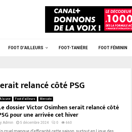
FOOT D’AILLEURS
FOOT-TANIÈRE
FOOT FÉMININ
erait relancé côté PSG
A la une
Foot d’ailleurs
Mercato
Le dossier Victor Osimhen serait relancé côté
PSG pour une arrivée cet hiver
by
Admin
5 décembre 2024
0
660
En cruel manque d’efficacité cette saison, surtout en Ligue des