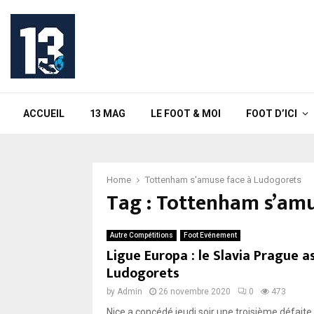
ACCUEIL
13 MAG
LE FOOT & MOI
FOOT D’ICI
Home
Tottenham s'amuse face à Ludogorets
Tag : Tottenham s’amu
Autre Compétitions
Foot Evénement
Ligue Europa : le Slavia Prague
Ludogorets
by
Admin
26 novembre 2020
0
473
Nice a concédé jeudi soir une troisième défait