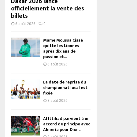
Dakar 2026 lance
officiellement la vente des
billets
6 août 2026
0
Mame Moussa Cissé
quitte les Lionnes
après dix ans de
passion et...
5 août 2026
La date de reprise du
championnat local est
fixée
3 août 2026
Al Ittihad parvient à un
accord de principe avec
Almería pour Dion...