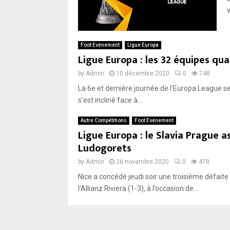
Foot Evénement
Ligue Europa
Ligue Europa : les 32 équipes qual
by
Admin
10 décembre 2020
0
748
La 6e et dernière journée de l’Europa League se j
s’est incliné face à...
Autre Compétitions
Foot Evénement
Ligue Europa : le Slavia Prague
Ludogorets
by
Admin
26 novembre 2020
0
478
Nice a concédé jeudi soir une troisième défait
l’Allianz Riviera (1-3), à l’occasion de...