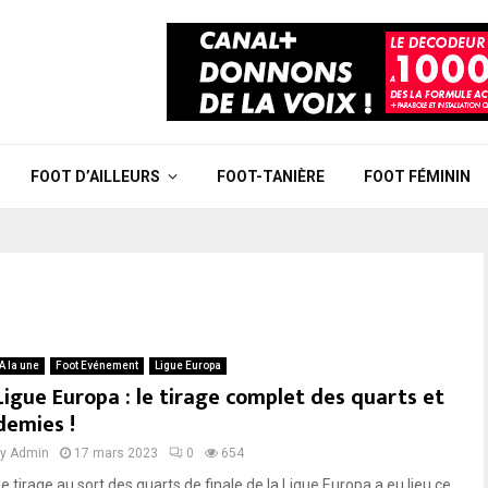
FOOT D’AILLEURS
FOOT-TANIÈRE
FOOT FÉMININ
A la une
Foot Evénement
Ligue Europa
Ligue Europa : le tirage complet des quarts et
demies !
by
Admin
17 mars 2023
0
654
e tirage au sort des quarts de finale de la Ligue Europa a eu lieu ce