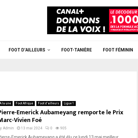
FOOT D’AILLEURS
FOOT-TANIÈRE
FOOT FÉMININ
A la une
Foot Afrique
Foot d’ailleurs
Ligue 1
Pierre-Emerick Aubameyang remporte le Prix
Marc-Vivien Foé
by
Admin
13 mai 2024
0
905
Pierre-Emerick Aubameyang a été élu ce lundi 13 mai meilleur