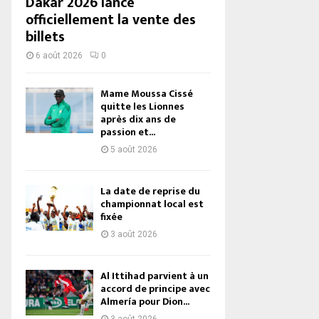
Dakar 2026 lance
officiellement la vente des
billets
6 août 2026
0
Mame Moussa Cissé
quitte les Lionnes
après dix ans de
passion et...
5 août 2026
La date de reprise du
championnat local est
fixée
3 août 2026
Al Ittihad parvient à un
accord de principe avec
Almería pour Dion...