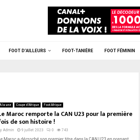
FOOT D’AILLEURS
FOOT-TANIÈRE
FOOT FÉMININ
A la une
Coupe d'Afrique
Foot Afrique
Le Maroc remporte la CAN U23 pour la première
fois de son histoire !
by
Admin
9 juillet 2023
0
743
Le Maroc a décroché son premier titre dans la CAN U23 en prenant