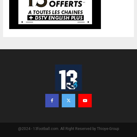
@2024 - 13football.com. All Right Reserved by Thioye-Group