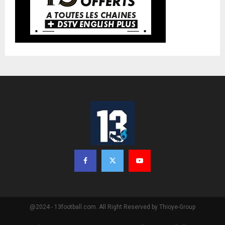
@2024 - 13football.com. All Right Reserved by Thioye-Group