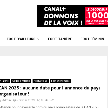
FOOT D’AILLEURS
FOOT-TANIÈRE
FOOT FÉMININ
A la une
Coupe d'Afrique
Foot Afrique
Foot Evénement
CAN 2025 : aucune date pour l’annonce du pays
organisateur !
by
Admin
5 février 2023
0
562
Attendu pour dévoiler le nom du pays organisateur de la CAN 2025,